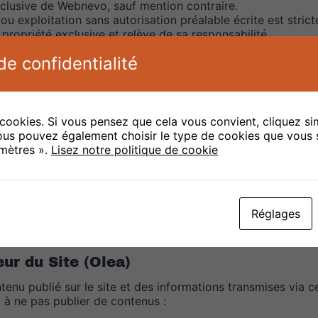
 exclusive de Webnevo, sauf mention contraire.
ou exploitation sans autorisation préalable écrite est strict
 propriété exclusive et relève de sa responsabilité.
stinctifs utilisés sur ce site sont la propriété de Webnevo 
e confidentialité
ropriétaire.
 cookies. Si vous pensez que cela vous convient, cliquez s
 (Webnevo)
ous pouvez également choisir le type de cookies que vous 
amètres ».
Lisez notre politique de cookie
 et sécurisé, mais ne peut être tenu responsable en cas de 
site.
ni par [Nom de l’entreprise].
Réglages
’utilisation du site.
eur du Site (Olea)
enu publié sur le site et des informations transmises via ce
t à ne pas publier de contenus :