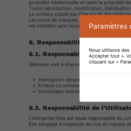
propriété intellectuelle et reste la propriété
Toute reproduction, modification, distribution 
Le contenu publié par Olea sur le site reste sa
Les noms de marques, logos et autres signes di
Paramètres d
est interdite sans l’accord préalable écrit du p
6. Responsabilités
Nous utilisons des
6.1. Responsabilité de l’Éditeur
Accepter tout ». V
cliquant sur « Par
Webnevo met à disposition un site fonctionnel
Interruption temporaire ou permanente du 
Erreurs ou omissions dans le contenu four
Dommages directs ou indirects causés par l
6.2. Responsabilité de l’Utilisat
L’entreprise Olea est seule responsable du cont
Elle s’engage à respecter les lois en vigueur e