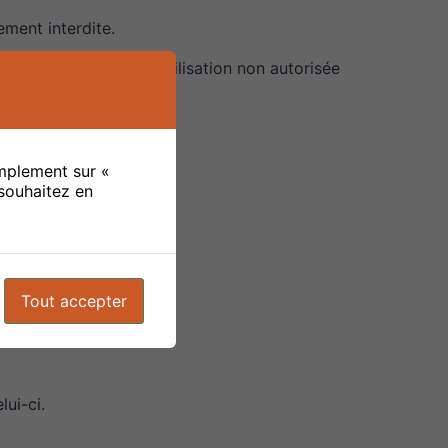
ement interdite.
et/ou de Olea. Toute utilisation non autorisée
implement sur «
souhaitez en
:
Tout accepter
lui-ci.